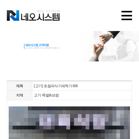
제목
[고기] 초음파식기세척기 800
지역
고기·족발&보쌈