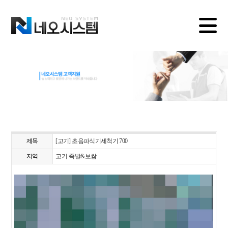
제목
[고기] 초음파식기세척기 700
지역
고기·족발&보쌈