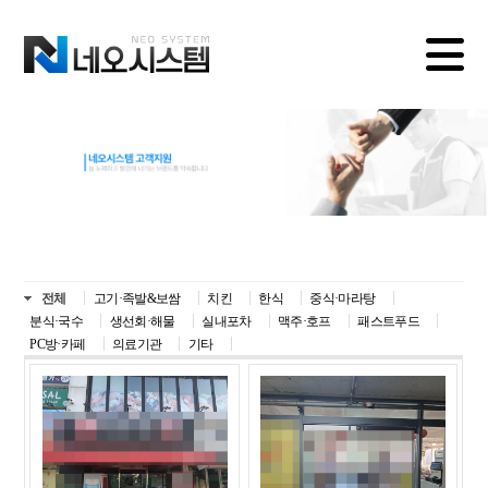
전체
고기·족발&보쌈
치킨
한식
중식·마라탕
분식·국수
생선회·해물
실내포차
맥주·호프
패스트푸드
PC방·카페
의료기관
기타