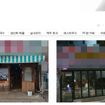
국수
생선회·해물
실내포차
맥주·호프
패스트푸드
PC방·카페
의