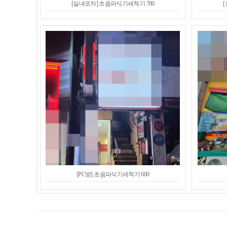
[실내포차] 초음파식기세척기 700
[PC방] 초음파식기세척기 600