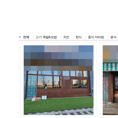
전체
고기·족발&보쌈
치킨
한식
중식·마라탕
분식·