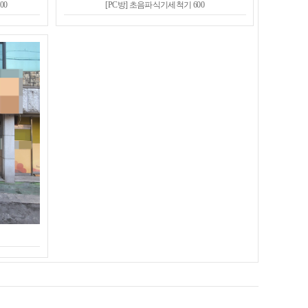
00
[PC방] 초음파식기세척기 600