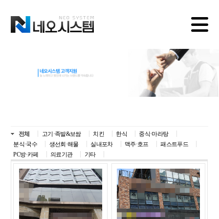
전체
고기·족발&보쌈
치킨
한식
중식·마라탕
분식·국수
생선회·해물
실내포차
맥주·호프
패스트푸드
PC방·카페
의료기관
기타