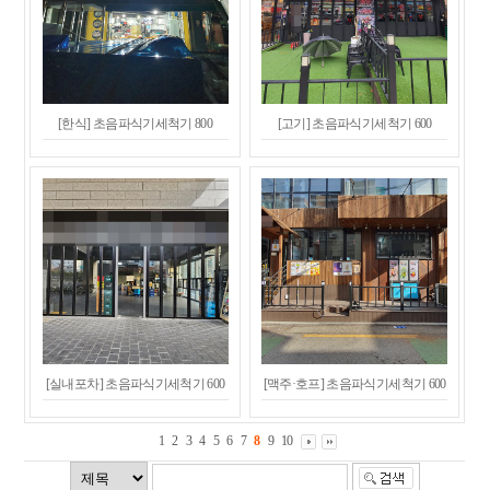
[한식] 초음파식기세척기 800
[고기] 초음파식기세척기 600
[실내포차] 초음파식기세척기 600
[맥주·호프] 초음파식기세척기 600
1
2
3
4
5
6
7
8
9
10