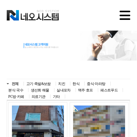
전체
고기·족발&보쌈
치킨
한식
중식·마라탕
분식·국수
생선회·해물
실내포차
맥주·호프
패스트푸드
PC방·카페
의료기관
기타