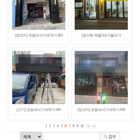
[양꼬치] 초음파식기세척기 800
[생선회·해물] 테이블오더
[고기] 초음파식기세척기 600
[양꼬치] 초음파식기세척기 800
1
2
3
4
5
6
7
8
9
10