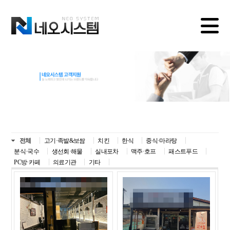
전체
고기·족발&보쌈
치킨
한식
중식·마라탕
분식·국수
생선회·해물
실내포차
맥주·호프
패스트푸드
PC방·카페
의료기관
기타