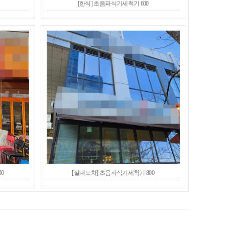
[한식] 초음파식기세척기 600
0
[실내포차] 초음파식기세척기 800