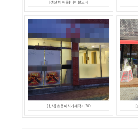
[생선회·해물] 테이블오더
[한식] 초음파식기세척기 700