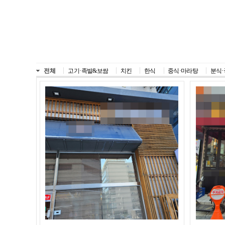
전체
고기·족발&보쌈
치킨
한식
중식·마라탕
분식·