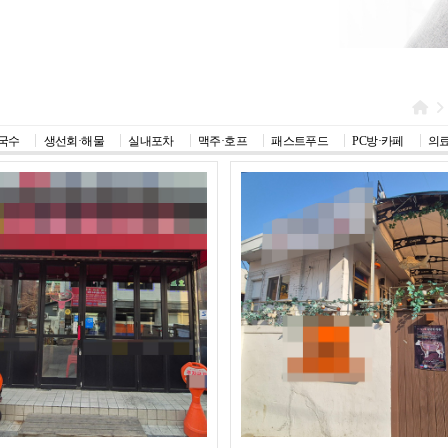
국수
생선회·해물
실내포차
맥주·호프
패스트푸드
PC방·카페
의