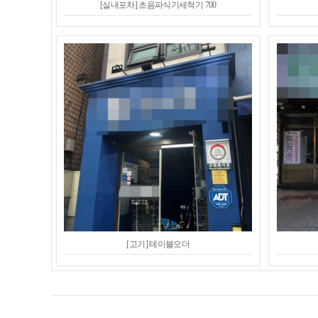
[실내포차] 초음파식기세척기 700
[고기] 테이블오더