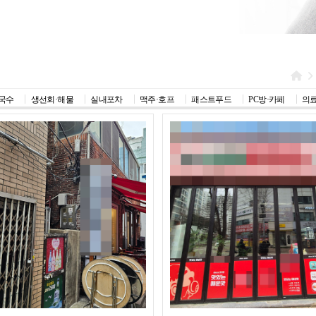
국수
생선회·해물
실내포차
맥주·호프
패스트푸드
PC방·카페
의