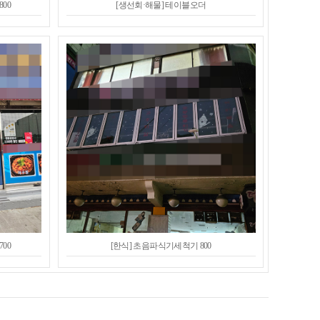
00
[생선회·해물] 테이블오더
00
[한식] 초음파식기세척기 800