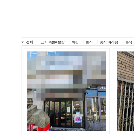
전체
고기·족발&보쌈
치킨
한식
중식·마라탕
분식·