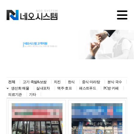
전체
고기·족발&보쌈
치킨
한식
중식·마라탕
분식·국수
생선회·해물
실내포차
맥주·호프
패스트푸드
PC방·카페
의료기관
기타