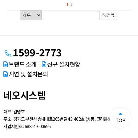
1
2
1599-2773
브랜드 소개
신규 설치현황
시연 및 설치문의
네오시스템
대표 :
김명호
주소 :
경기도 부천시 송내대로265번길 43. 402호 (상동, 크라운빌딩)
TOP
사업자번호 :
688-49-00696