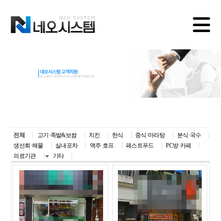
전체
고기·족발&보쌈
치킨
한식
중식·마라탕
분식·국수
생선회·해물
실내포차
맥주·호프
패스트푸드
PC방·카페
의료기관
기타